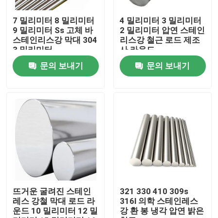
7 밀리미터 8 밀리미터
4 밀리미터 3 밀리미터
공장 여행
9 밀리미터 Ss 고체 바
2 밀리미터 압연 스테인
스테인리스강 막대 304
리스강 철근 로드 제조
3 밀리미터
사 라운드
품질 관리
문의 보내기
문의 보내기
연락주세요
뉴스
인용문을 요구하세요
스테인레스 강 라운드 튜브
뜨거운 굴려진 스테인
321 330 410 309s
레스 강철 막대 로드 라
316l 의학 스테인레스
운드 10 밀리미터 12 밀
강 환 봉 냉각 압연 밝은
스테인레스 강 플레이트 시트