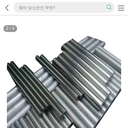
2
/
6