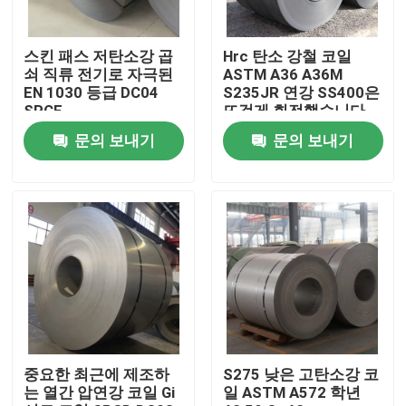
제품 소개
스킨 패스 저탄소강 곱
Hrc 탄소 강철 코일
쇠 직류 전기로 자극된
ASTM A36 A36M
EN 1030 등급 DC04
S235JR 연강 SS400은
스테인레스 강 라운드 튜브
SPCE
뜨겁게 회전했습니다
문의 보내기
문의 보내기
스테인레스 강 플레이트 시트
스테인리스강 코일
SS 스퀘어 튜브
이음새가 없는 스테인리스강관
중요한 최근에 제조하
S275 낮은 고탄소강 코
는 열간 압연강 코일 Gi
일 ASTM A572 학년
스테인레스강 스트립