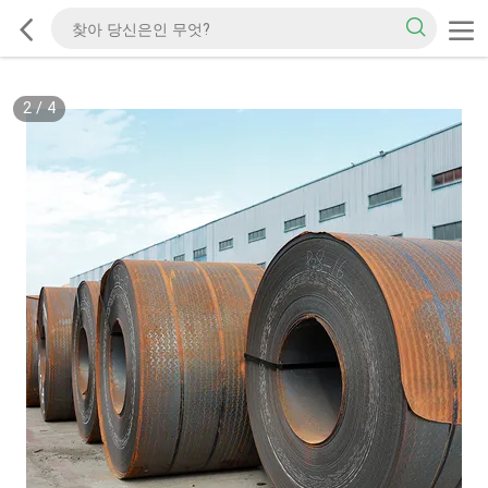
2
/
4