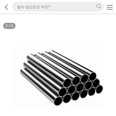
2
/
6